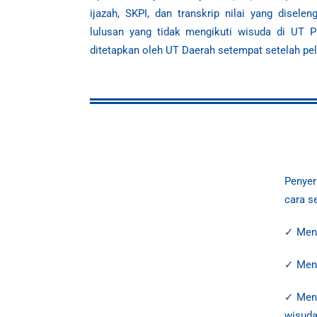
ijazah, SKPI, dan transkrip nilai yang disel
lulusan yang tidak mengikuti wisuda di UT 
ditetapkan oleh UT Daerah setempat setelah p
Penyer
cara s
✓ Meng
✓ Meng
✓ Meng
wisud