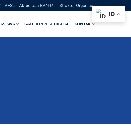
S
AFSL
Akreditasi BAN-PT
Struktur Organisasi
ID
ASISWA
GALERI INVEST DIGITAL
KONTAK