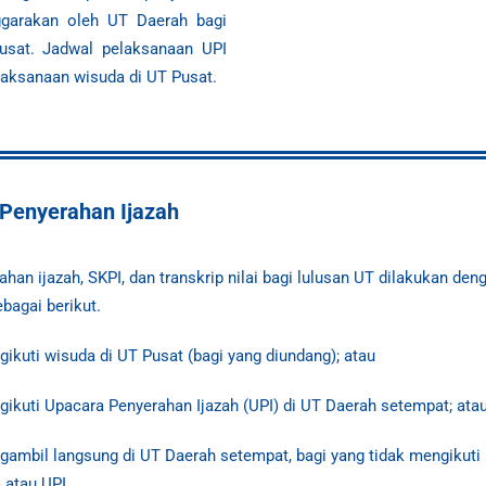
enggarakan oleh UT Daerah
bagi
Pusat. Jadwal
pelaksanaan UPI
elaksanaan
wisuda
di UT Pusat.
Penyerahan Ijazah
ahan ijazah, SKPI, dan transkrip nilai bagi lulusan UT dilakukan den
ebagai berikut.
ikuti wisuda di UT Pusat (bagi yang diundang); atau
ikuti Upacara Penyerahan Ijazah (UPI) di UT Daerah setempat; ata
ambil langsung di UT Daerah setempat, bagi yang tidak mengikuti
a
atau UPI.