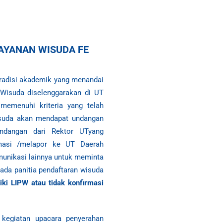
AYANAN WISUDA FE
radisi akademik yang
menandai
. Wisuda
diselenggarakan di UT
memenuhi kriteria ya
ng telah
isuda akan
mendapat undangan
ndangan dari Rektor UTyang
rmasi /melapor ke UT Daerah
munikasi lainnya untuk
meminta
ada panitia pendaftaran
wisuda
iki LIPW atau tidak konfirmasi
 kegiatan upacara penyerahan