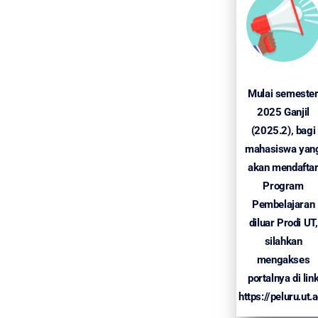
Mulai semeste
2025 Ganjil
(2025.2), bagi
mahasiswa yan
akan mendafta
Program
Pembelajaran
diluar Prodi UT,
silahkan
mengakses
portalnya di lin
https://peluru.ut.a