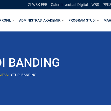
ZI-WBK FEB
Galeri Investasi Digital
WBS
PPK
PROFIL
ADMINISTRASI AKADEMIK
PROGRAM STUDI
MAH
I BANDING
SITASI
-
STUDI BANDING