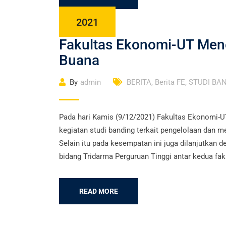
2021
Fakultas Ekonomi-UT Mene
Buana
By
admin
BERITA
,
Berita FE
,
STUDI BA
Pada hari Kamis (9/12/2021) Fakultas Ekonomi-U
kegiatan studi banding terkait pengelolaan dan m
Selain itu pada kesempatan ini juga dilanjutkan
bidang Tridarma Perguruan Tinggi antar kedua fak
READ MORE