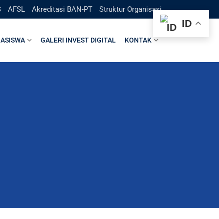
S
AFSL
Akreditasi BAN-PT
Struktur Organisasi
ID
ASISWA
GALERI INVEST DIGITAL
KONTAK