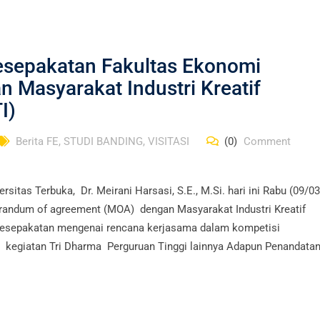
sepakatan Fakultas Ekonomi
n Masyarakat Industri Kreatif
I)
Berita FE
,
STUDI BANDING
,
VISITASI
(0)
Comment
itas Terbuka, Dr. Meirani Harsasi, S.E., M.Si. hari ini Rabu (09/0
ndum of agreement (MOA) dengan Masyarakat Industri Kreatif
 kesepakatan mengenai rencana kerjasama dalam kompetisi
 kegiatan Tri Dharma Perguruan Tinggi lainnya Adapun Penandata