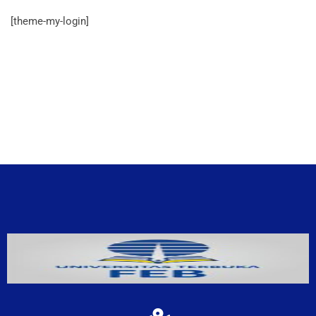
[theme-my-login]