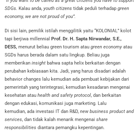
“
If you want to be called as a great citizens you have to support
SDGs.
Kalau anda,
youth citizens
tidak peduli terhadap
green
economy, we are not proud of you”.
Di sisi lain, pemilik istilah menggilitik yaitu “KOLONIAL” kolot
tapi berjiwa millennial
Prof. Dr. H. Sapta Nirwandar, S.E.,
DESS,
menurut beliau green tourism atau
green economy
atau
SGDs harus berada dalam satu lingkup. Beliau juga
memberikan
insight
bahwa sapta helix berkaitan dengan
perubahan kebiasaan kita. Jadi, yang harus disadari adalah
behavior changes lalu kemudian ada pembuat kebijakan dari
pemerintah yang terintegrasi, kemudian kesadaran mengenai
kesehatan atau
health and safety protocol
, dan berkaitan
dengan edukasi, komunikasi juga marketing. Lalu
kemudian, ada investasi IT dan R&D,
new business product and
services
, dan tidak kalah menarik mengenai
share
responsibilities
diantara pemangku kepentingan.