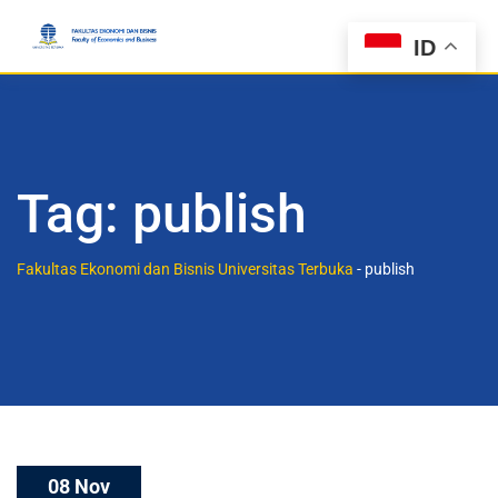
ID
Tag:
publish
Fakultas Ekonomi dan Bisnis Universitas Terbuka
-
publish
08 Nov